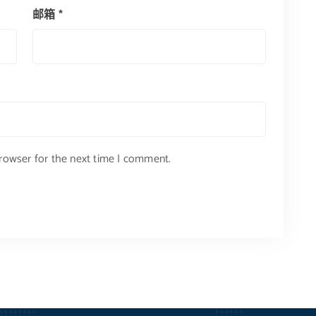
邮箱
*
browser for the next time I comment.