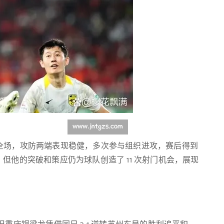
满全场，攻防两端表现稳健，多次参与组织进攻，赛后得到
但他的突破和策应仍为球队创造了 11 次射门机会，展现