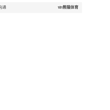
沟通
181熊猫体育