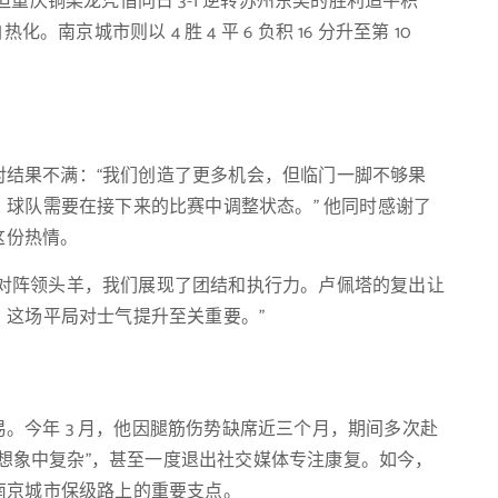
但重庆铜梁龙凭借同日 3-1 逆转苏州东吴的胜利追平积
南京城市则以 4 胜 4 平 6 负积 16 分升至第 10
对结果不满：“我们创造了更多机会，但临门一脚不够果
球队需要在接下来的比赛中调整状态。” 他同时感谢了
这份热情。
场对阵领头羊，我们展现了团结和执行力。卢佩塔的复出让
这场平局对士气提升至关重要。”
。今年 3 月，他因腿筋伤势缺席近三个月，期间多次赴
比想象中复杂”，甚至一度退出社交媒体专注康复。如今，
南京城市保级路上的重要支点。