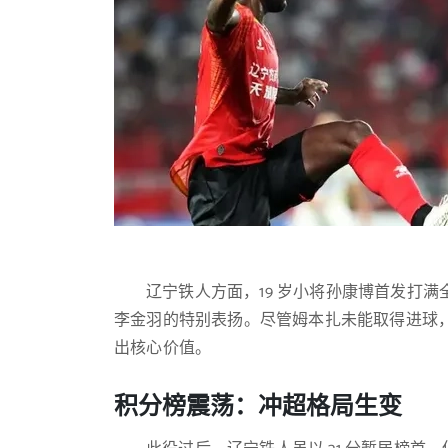
辽宁铁人方面，19 岁小将孙康博首发打
李金羽的特别表扬。尽管姆本扎未能取得进球，
出核心价值。
积分榜震荡：冲超格局生变